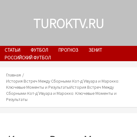
Skip
to
TUROKTV.RU
content
СТАТЬИ
ФУТБОЛ
ПРОГНОЗ
ЗЕНИТ
РОССИЙСКИЙ ФУТБОЛ
Главная
История Встреч Между Сборными Кот-д’Ивуара и Марокко:
Ключевые Моменты и Результаты
История Встреч Между
Сборными Кот-д’Ивуара и Марокко: Ключевые Моменты и
Результаты