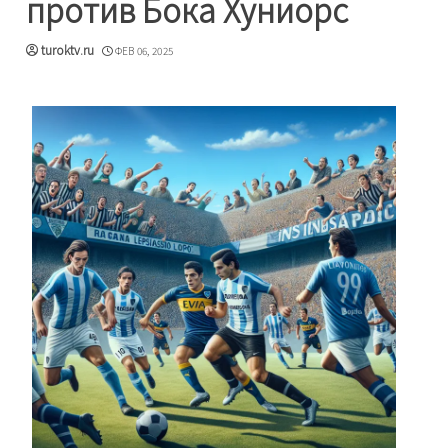
против Бока Хуниорс
turoktv.ru
ФЕВ 06, 2025