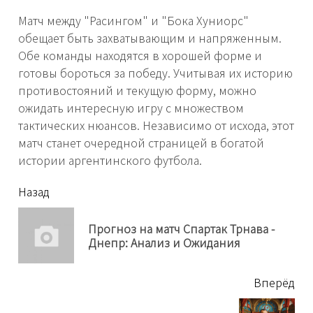
Матч между "Расингом" и "Бока Хуниорс"
обещает быть захватывающим и напряженным.
Обе команды находятся в хорошей форме и
готовы бороться за победу. Учитывая их историю
противостояний и текущую форму, можно
ожидать интересную игру с множеством
тактических нюансов. Независимо от исхода, этот
матч станет очередной страницей в богатой
истории аргентинского футбола.
читать
Назад
еще
Прогноз на матч Спартак Трнава -
Пр
Днепр: Анализ и Ожидания
нов
Вперёд