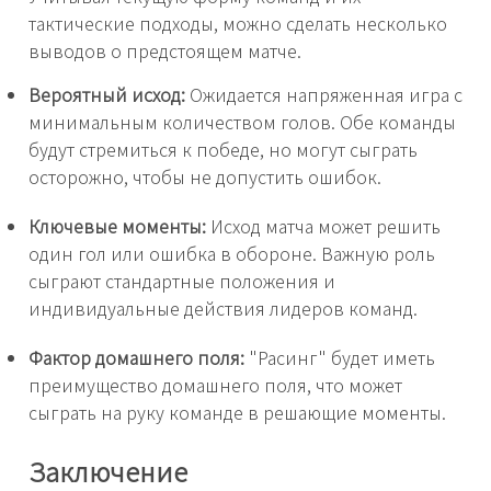
тактические подходы, можно сделать несколько
выводов о предстоящем матче.
Вероятный исход:
Ожидается напряженная игра с
минимальным количеством голов. Обе команды
будут стремиться к победе, но могут сыграть
осторожно, чтобы не допустить ошибок.
Ключевые моменты:
Исход матча может решить
один гол или ошибка в обороне. Важную роль
сыграют стандартные положения и
индивидуальные действия лидеров команд.
Фактор домашнего поля:
"Расинг" будет иметь
преимущество домашнего поля, что может
сыграть на руку команде в решающие моменты.
Заключение