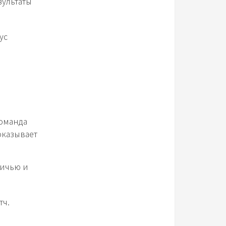
зультаты
ус
Команда
оказывает
ничью и
тч.