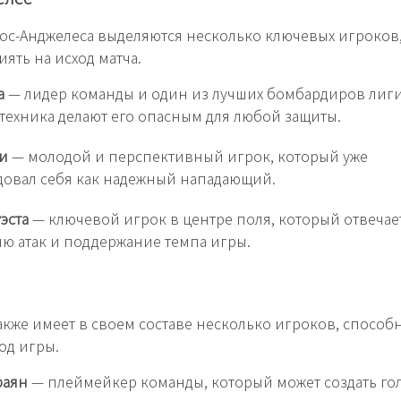
Лос-Анджелеса выделяются несколько ключевых игроков
иять на исход матча.
а
— лидер команды и один из лучших бомбардиров лиги
 техника делают его опасным для любой защиты.
и
— молодой и перспективный игрок, который уже
овал себя как надежный нападающий.
эста
— ключевой игрок в центре поля, который отвечает
ю атак и поддержание темпа игры.
акже имеет в своем составе несколько игроков, способ
од игры.
раян
— плеймейкер команды, который может создать го