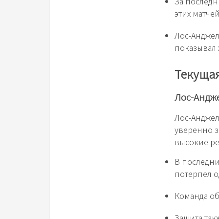
За последн
этих матче
Лос-Анджел
показывал 
Текуща
Лос-Андж
Лос-Анджел
уверенно з
высокие ре
В последни
потерпел о
Команда обл
Защита такж