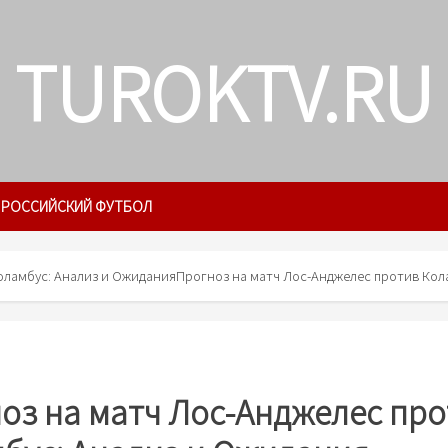
TUROKTV.RU
РОССИЙСКИЙ ФУТБОЛ
оламбус: Анализ и Ожидания
Прогноз на матч Лос-Анджелес против Кол
оз на матч Лос-Анджелес про