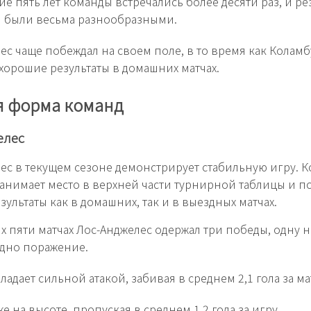
ие пять лет команды встречались более десяти раз, и ре
й были весьма разнообразными.
ес чаще побеждал на своем поле, в то время как Коламб
хорошие результаты в домашних матчах.
я форма команд
елес
ес в текущем сезоне демонстрирует стабильную игру. 
анимает место в верхней части турнирной таблицы и п
зультаты как в домашних, так и в выездных матчах.
х пяти матчах Лос-Анджелес одержал три победы, одну 
дно поражение.
адает сильной атакой, забивая в среднем 2,1 гола за ма
е на высоте, пропуская в среднем 1,2 гола за игру.