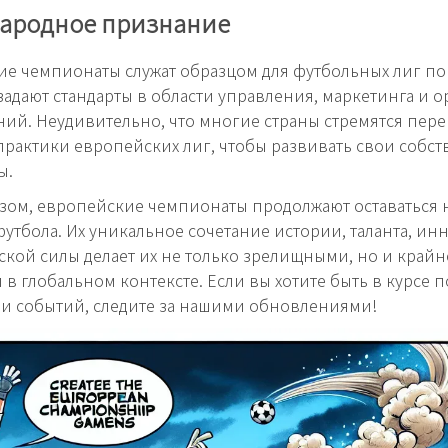
ародное признание
е чемпионаты служат образцом для футбольных лиг по
задают стандарты в области управления, маркетинга и 
ий. Неудивительно, что многие страны стремятся пере
рактики европейских лиг, чтобы развивать свои собс
ы.
зом, европейские чемпионаты продолжают оставаться
утбола. Их уникальное сочетание истории, таланта, ин
кой силы делает их не только зрелищными, но и крайн
в глобальном контексте. Если вы хотите быть в курсе 
и событий, следите за нашими обновлениями!