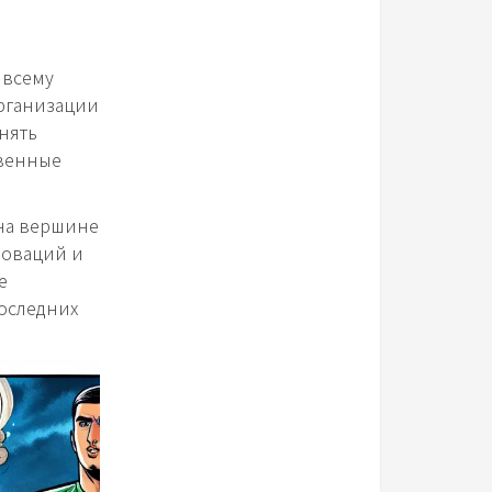
 всему
организации
нять
твенные
 на вершине
новаций и
е
последних