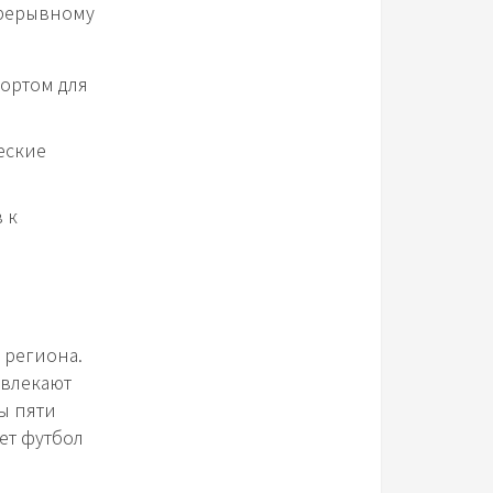
прерывному
ортом для
еские
 к
 региона.
ивлекают
ы пяти
ет футбол