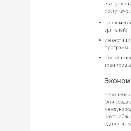
выступлени
росту каче
Современн
зрителей;
Инвестиции
программы
Постоянное
тренировк
Эконом
Европейски
Они создаю
международ
крупнейших
одним из с