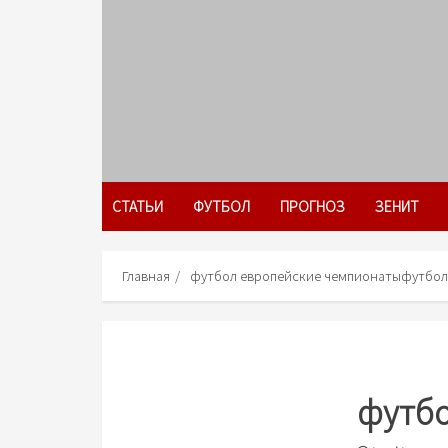
Skip
to
content
СТАТЬИ
ФУТБОЛ
ПРОГНОЗ
ЗЕНИТ
Главная
футбол европейские чемпионаты
футбол
футбо