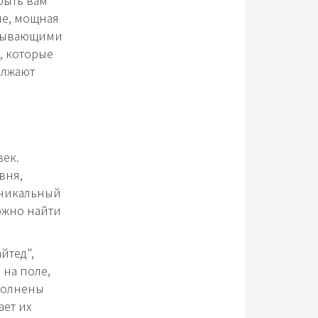
ие, мощная
атывающими
, которые
олжают
век.
вня,
 уникальный
ожно найти
йтед",
 на поле,
полнены
ет их