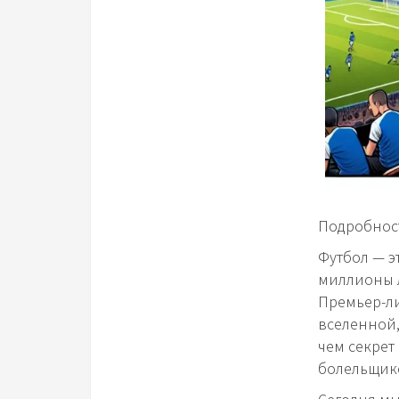
Подробност
Футбол — э
миллионы л
Премьер-ли
вселенной,
чем секрет
болельщико
Сегодня мы