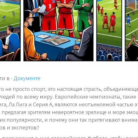
и в -
Документе
то не просто спорт, это настоящая страсть, объединяющ
юдей по всему миру. Европейские чемпионаты, такие 
га, Ла Лига и Серия А, являются неотъемлемой частью э
 предлагая зрителям невероятное зрелище и море эмоц
 их популярности, и почему они так притягивают вним
в и экспертов?
 погружаемся в мир европейского футбола, чтобы раск