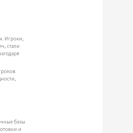
. Игроки,
ч, стали
лагодаря
гроков
ности,
очные базы
готовки и