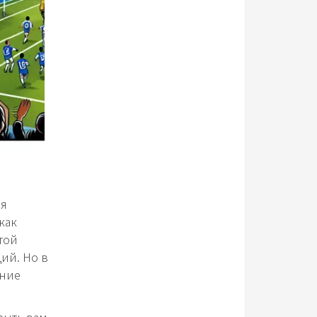
ая
как
той
ий. Но в
ание
рыть вам