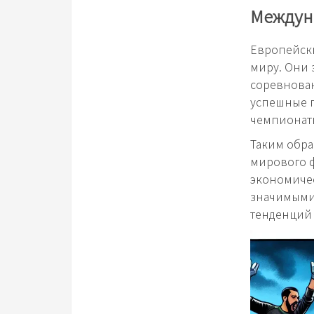
Междун
Европейски
миру. Они 
соревнован
успешные п
чемпионат
Таким обра
мирового ф
экономичес
значимыми 
тенденций 