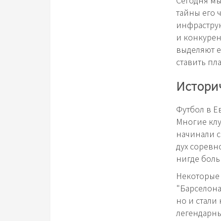
тайны его 
инфраструк
и конкурен
выделяют е
ставить пл
Истори
Футбол в Е
Многие клу
начинали с
дух соревн
нигде боль
Некоторые 
"Барселона
но и стал
легендарны