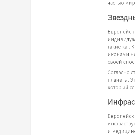
частью мир
Звездн
Европейски
индивидуал
такие как 
иконами не
своей спос
Согласно с
планеты. Э
который сл
Инфрас
Европейски
инфраструк
и медицинс