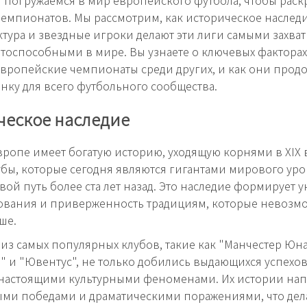
чемпионатов. Мы рассмотрим, как историческое наслед
тура и звездные игроки делают эти лиги самыми захв
тоспособными в мире. Вы узнаете о ключевых факторах
вропейские чемпионаты среди других, и как они прод
анку для всего футбольного сообщества.
ческое наследие
вропе имеет богатую историю, уходящую корнями в XIX 
бы, которые сегодня являются гигантами мирового уро
вой путь более ста лет назад. Это наследие формирует
ования и приверженность традициям, которые невозм
ше.
из самых популярных клубов, такие как "Манчестер Юна
" и "Ювентус", не только добились выдающихся успехов
и настоящими культурными феноменами. Их истории на
ми победами и драматическими поражениями, что дела