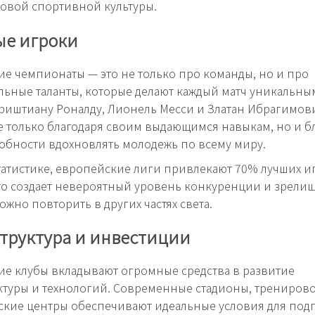
овой спортивной культуры.
ые игроки
е чемпионаты — это не только про команды, но и про
ьные таланты, которые делают каждый матч уникальным
Криштиану Роналду, Лионель Месси и Златан Ибрагимови
 только благодаря своим выдающимся навыкам, но и б
обности вдохновлять молодежь по всему миру.
татистике, европейские лиги привлекают 70% лучших и
то создает невероятный уровень конкуренции и зрелищ
ожно повторить в других частях света.
труктура и инвестиции
е клубы вкладывают огромные средства в развитие
туры и технологий. Современные стадионы, трениров
кие центры обеспечивают идеальные условия для под