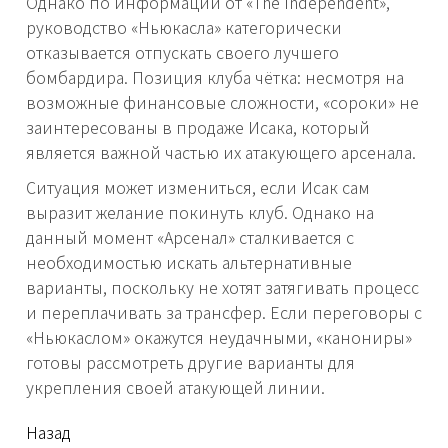
Однако по информации от «The Independent»,
руководство «Ньюкасла» категорически
отказывается отпускать своего лучшего
бомбардира. Позиция клуба чётка: несмотря на
возможные финансовые сложности, «сороки» не
заинтересованы в продаже Исака, который
является важной частью их атакующего арсенала.
Ситуация может измениться, если Исак сам
выразит желание покинуть клуб. Однако на
данный момент «Арсенал» сталкивается с
необходимостью искать альтернативные
варианты, поскольку не хотят затягивать процесс
и переплачивать за трансфер. Если переговоры с
«Ньюкаслом» окажутся неудачными, «канониры»
готовы рассмотреть другие варианты для
укрепления своей атакующей линии.
читать
Назад