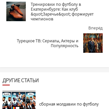
еще
Тренировки по футболу в
Екатеринбурге: Как клуб
Пр
&quot;Заречье&quot; формирует
нов
чемпионов
Вперёд
Турецкое ТВ: Сериалы, Актеры и
Next
Популярность
post:
ДРУГИЕ СТАТЬИ
сборная молдавии по футболу