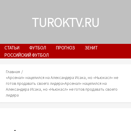
Skip
to
TUROKTV.RU
content
СТАТЬИ
ФУТБОЛ
ПРОГНОЗ
ЗЕНИТ
РОССИЙСКИЙ ФУТБОЛ
Главная
«Арсенал» нацелился на Александера Исака, но «Ньюкасл» не
готов продавать своего лидера
«Арсенал» нацелился на
Александера Исака, но «Ньюкасл» не готов продавать своего
лидера