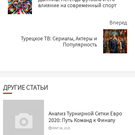
влияние на современный спорт
нов
Вперёд
Турецкое ТВ: Сериалы, Актеры и
Next
Популярность
post:
ДРУГИЕ СТАТЬИ
Анализ Турнирной Сетки Евро
2020: Путь Команд к Финалу
МАР 04, 2025