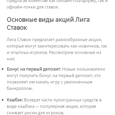
предлагая клиентам как онлайн-платформу, так и
офлайн-точки для ставок.
Основные виды акций Лига
Ставок
Лига Ставок предлагает разнообразные акции,
которые могут заинтересовать как новичков, так
и опытных игроков. Рассмотрим основные из
них:
Бонус на первый депозит:
Новые пользователи
могут получить бонус на первый депозит, что
позволяет им начать игру с увеличенным
банкроллом.
Кэшбэк:
Возврат части проигранных средств в
виде кэшбэка — популярная акция, которая
снижает риски для игроков.