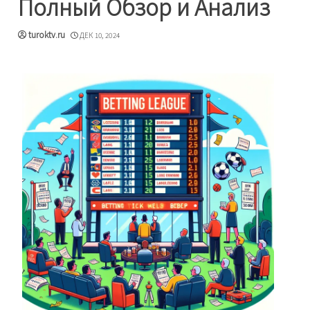
Полный Обзор и Анализ
turoktv.ru
ДЕК 10, 2024