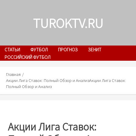
Skip
to
TUROKTV.RU
content
СТАТЬИ
ФУТБОЛ
ПРОГНОЗ
ЗЕНИТ
РОССИЙСКИЙ ФУТБОЛ
Главная
Акции Лига Ставок: Полный Обзор и Анализ
Акции Лига Ставок:
Полный Обзор и Анализ
Акции Лига Ставок: