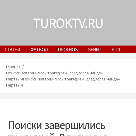
Skip
to
TUROKTV.RU
content
СТАТЬИ
ФУТБОЛ
ПРОГНОЗ
ЗЕНИТ
РПЛ
Главная
Поиски завершились трагедией. Владислав найден
мёртвым
Поиски завершились трагедией. Владислав найден
мёртвым
Поиски завершились