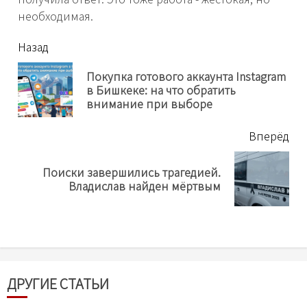
необходимая.
читать
Назад
еще
Покупка готового аккаунта Instagram
Пр
в Бишкеке: на что обратить
нов
внимание при выборе
Вперёд
Поиски завершились трагедией.
Next
Владислав найден мёртвым
post:
ДРУГИЕ СТАТЬИ